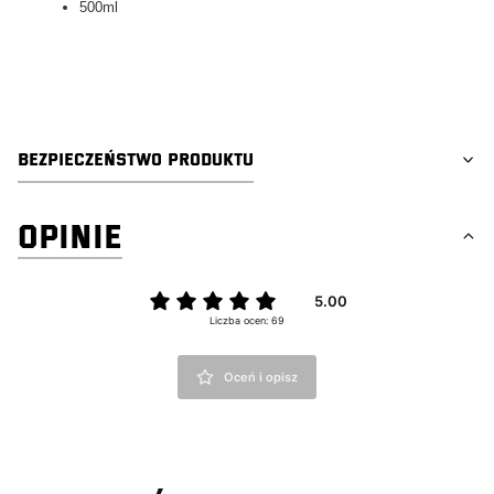
500ml
tagi:detailing, car valeting, auto detailing, swag detailing, youtube detailing, car
detailing
BEZPIECZEŃSTWO PRODUKTU
OPINIE
5.00
Liczba ocen: 69
Oceń i opisz