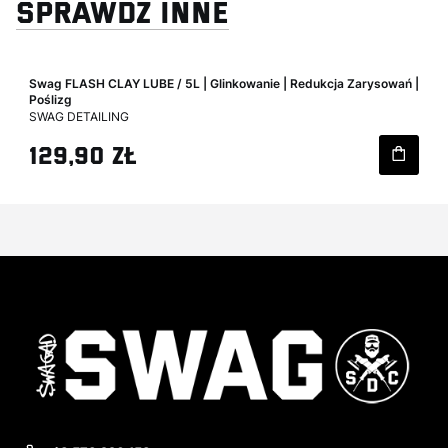
SPRAWDŹ INNE
Swag FLASH CLAY LUBE / 5L | Glinkowanie | Redukcja Zarysowań |
Poślizg
PRODUCENT
SWAG DETAILING
Cena
129,90 zł