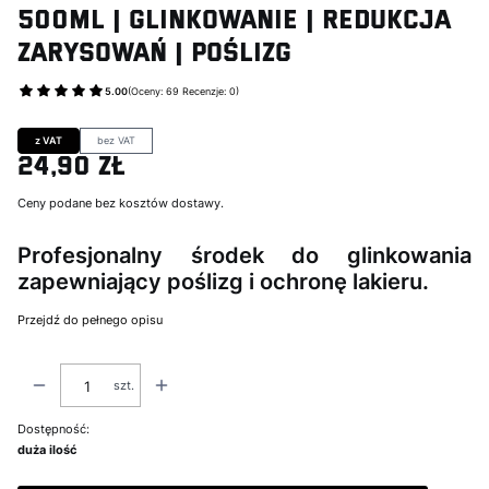
500ml | Glinkowanie | Redukcja
Zarysowań | Poślizg
5.00
(Oceny: 69 Recenzje: 0)
Przejdź do sekcji Opinie
z VAT
bez VAT
24,90 zł
Cena
Ceny podane bez kosztów dostawy.
Profesjonalny środek do glinkowania
zapewniający poślizg i ochronę lakieru.
Przejdź do pełnego opisu
szt.
Dostępność:
duża ilość