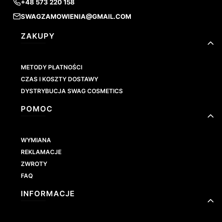
+48 573 220 158
SWAGZAMOWIENIA@GMAIL.COM
Linki w stopce
ZAKUPY
METODY PŁATNOŚCI
CZAS I KOSZTY DOSTAWY
DYSTRYBUCJA SWAG COSMETICS
POMOC
WYMIANA
REKLAMACJE
ZWROTY
FAQ
INFORMACJE