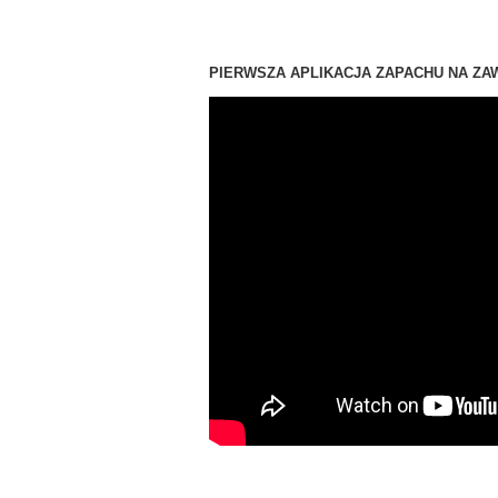
tagi:youtube detailing, detailing,
swag
detailing, auto 
PIERWSZA APLIKACJA ZAPACHU NA ZAW