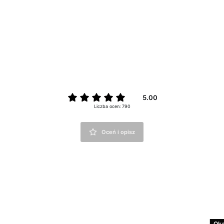
5.00
Liczba ocen: 790
Oceń i opisz
Oka