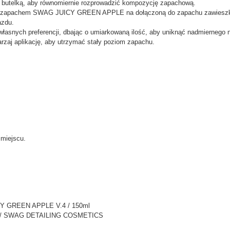
ij butelką, aby równomiernie rozprowadzić kompozycję zapachową.
ie zapachem SWAG JUICY GREEN APPLE na dołączoną do zapachu zawieszkę (a
azdu.
 własnych preferencji, dbając o umiarkowaną ilość, aby uniknąć nadmiernego 
arzaj aplikację, aby utrzymać stały poziom zapachu.
miejscu.
CY GREEN APPLE V.4 / 150ml
G / SWAG DETAILING COSMETICS