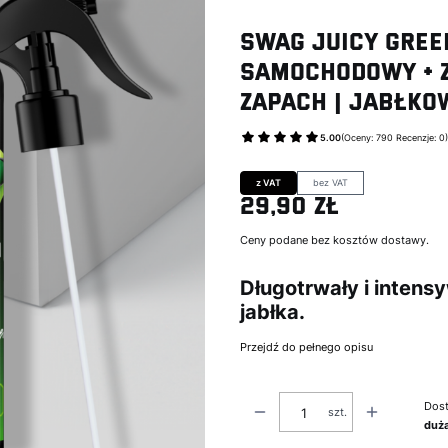
Swag JUICY GREEN
samochodowy + z
Zapach | Jabłko
5.00
(Oceny: 790 Recenzje: 0)
Przejdź do sekcji Op
z VAT
bez VAT
29,90 zł
Cena
Ceny podane bez kosztów dostawy.
Długotrwały i inten
jabłka.
Przejdź do pełnego opisu
Dost
szt.
duża