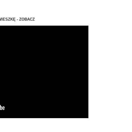
detailing, car valeting, car detailing
IESZKĘ - ZOBACZ