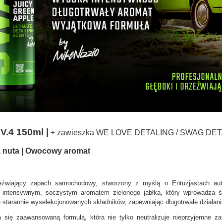
.4 150ml |
+ zawieszka WE LOVE DETALING / SWAG DE
a nuta | Owocowy aromat
ający zapach samochodowy, stworzony z myślą o Entuzjastach autok
ię intensywnym, soczystym aromatem zielonego jabłka, który wprowadza 
 starannie wyselekcjonowanych składników, zapewniając długotrwałe działan
 zaawansowaną formułą, która nie tylko neutralizuje nieprzyjemne zap