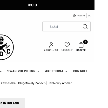
0
0
0
:
:
POLSKI
ZŁ
Wyczyść
Szukaj
Produkty w koszyku:
ZALOGUJ SIĘ
ULUBIONE
KOSZYK
SWAG POLISHING
AKCESORIA
KONTAKT
zawieszka | Długotrwały Zapach | Jabłkowy Aromat
E IN POLAND