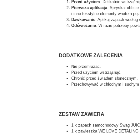
Przed użyciem
: Delikatnie wstrząśn
Pierwsza aplikacja
: Spryskaj obfic
i inne tekstylne elementy wnętrza poj
Dawkowanie
: Aplikuj zapach według
Odświeżanie
: W razie potrzeby powt
DODATKOWE ZALECENIA
Nie przemrażać.
Przed użyciem wstrząsnąć.
Chronić przed światłem słonecznym.
Przechowywać w chłodnym i suchym 
ZESTAW ZAWIERA
1 x zapach samochodowy Swag JUI
1 x zawieszka WE LOVE DETALIN