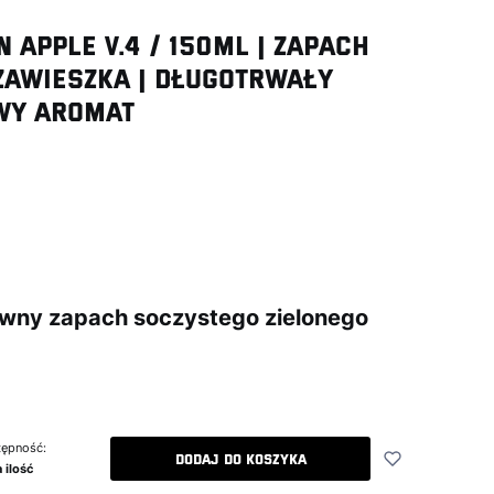
 APPLE V.4 / 150ml | zapach
awieszka | Długotrwały
wy Aromat
inie
sywny zapach soczystego zielonego
ępność:
Dodaj do koszyka
 ilość