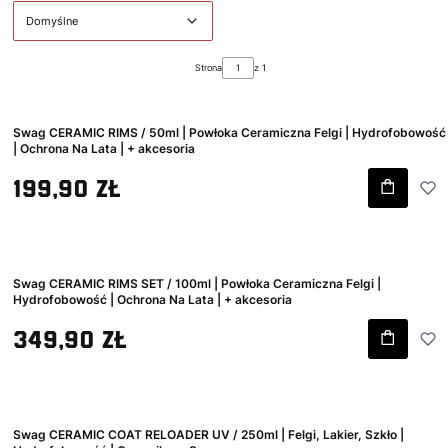
Domyślne
Strona
z 1
Swag CERAMIC RIMS / 50ml | Powłoka Ceramiczna Felgi | Hydrofobowość
| Ochrona Na Lata | + akcesoria
Cena brutto
199,90 zł
Swag CERAMIC RIMS SET / 100ml | Powłoka Ceramiczna Felgi |
Hydrofobowość | Ochrona Na Lata | + akcesoria
Cena brutto
349,90 zł
Swag CERAMIC COAT RELOADER UV / 250ml | Felgi, Lakier, Szkło |