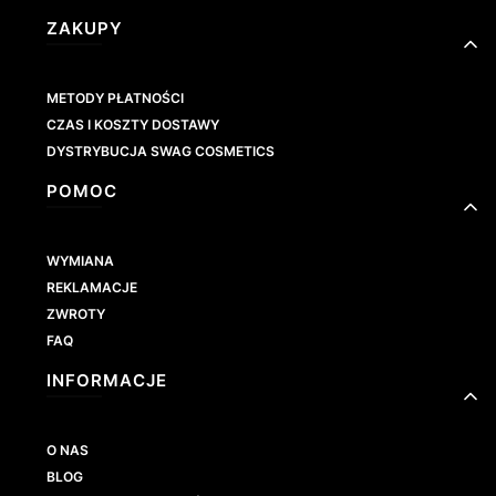
Linki w stopce
ZAKUPY
METODY PŁATNOŚCI
CZAS I KOSZTY DOSTAWY
DYSTRYBUCJA SWAG COSMETICS
POMOC
WYMIANA
REKLAMACJE
ZWROTY
FAQ
INFORMACJE
O NAS
BLOG