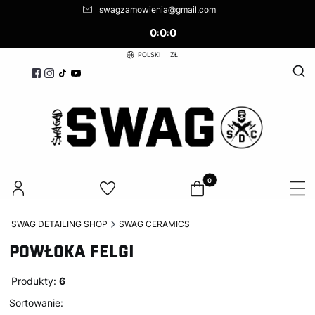
swagzamowienia@gmail.com
0
0
0
:
:
POLSKI
ZŁ
Otwó
Produkty w koszyku: 0. Zoba
SWAG DETAILING SHOP
SWAG CERAMICS
POWŁOKA FELGI
Produkty:
6
Lista produktów
Domyślne
Sortowanie: