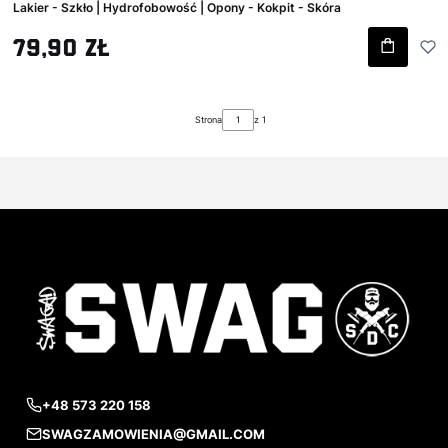
Lakier - Szkło | Hydrofobowość | Opony - Kokpit - Skóra
Cena brutto
79,90 zł
Strona
z 1
+48 573 220 158
SWAGZAMOWIENIA@GMAIL.COM