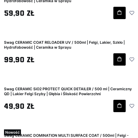
Hydrofobowość | Ceramika w Sprayu
Cena brutto
59,90 zł
Swag CERAMIC COAT RELOADER UV / 500ml | Felgi, Lakier, Szkło |
Hydrofobowość | Ceramika w Sprayu
Cena brutto
99,90 zł
Swag CERAMIC SiO2 PROTECT QUICK DETAILER / 500 ml | Ceramiczny
QD | Lakier Felgi Szyby | Głębia i Śliskość Powierzchni
Cena brutto
49,90 zł
Nowość
Swag CERAMIC DOMINATION MULTI SURFACE COAT / 500ml | Felgi -