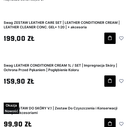
Swag ZESTAW LEATHER CARE SET | LEATHER CONDITIONER CREAM |
LEATHER CLEANER CONC. GEL+ 1:20 | + akcesoria
Cena brutto
199,00 zł
Swag LEATHER CONDITIONER CREAM 1L / SET | Impregnacja Skóry |
Ochrona Przed Pękaniem | Pogłębienie Koloru
Cena brutto
159,90 zł
Okazja
Swag ZESTAW DO SKÓRY V.1 | Zestaw Do Czyszczenia i Konserwacji
Nowość
Skóry z Akcesoriami
Cena promocyjna brutto
99,90 zł