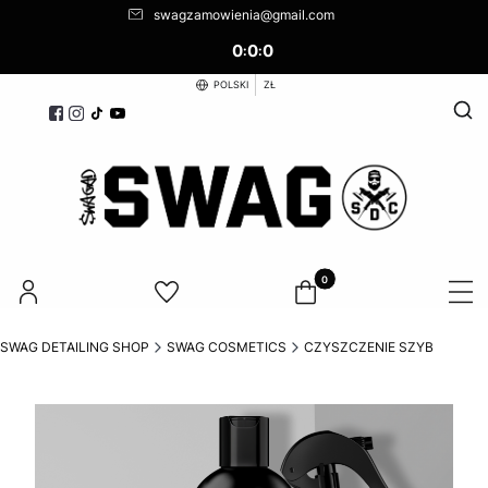
swagzamowienia@gmail.com
0
0
0
:
:
POLSKI
ZŁ
Otwó
Produkty w koszyku: 0. Zoba
SWAG DETAILING SHOP
SWAG COSMETICS
CZYSZCZENIE SZYB