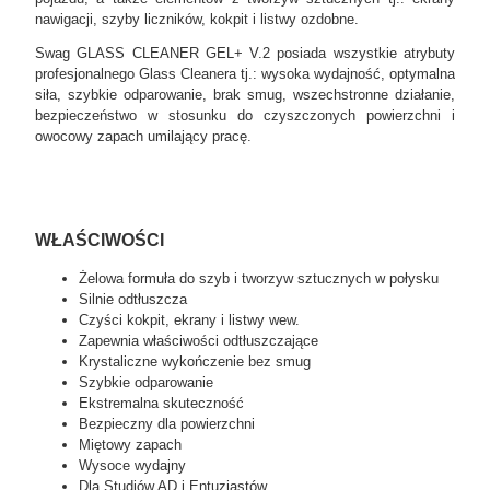
nawigacji, szyby liczników, kokpit i listwy ozdobne.
Swag GLASS CLEANER GEL+ V.2 posiada wszystkie atrybuty
profesjonalnego Glass Cleanera tj.: wysoka wydajność, optymalna
siła, szybkie odparowanie, brak smug, wszechstronne działanie,
bezpieczeństwo w stosunku do czyszczonych powierzchni i
owocowy zapach umilający pracę.
WŁAŚCIWOŚCI
Żelowa formuła do szyb i tworzyw sztucznych w połysku
Silnie odtłuszcza
Czyści kokpit, ekrany i listwy wew.
Zapewnia właściwości odtłuszczające
Krystaliczne wykończenie bez smug
Szybkie odparowanie
Ekstremalna skuteczność
Bezpieczny dla powierzchni
Miętowy zapach
Wysoce wydajny
Dla Studiów AD i Entuzjastów