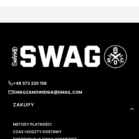
+48 573 220 158
SWAGZAMOWIENIA@GMAIL.COM
Linki w stopce
ZAKUPY
METODY PŁATNOŚCI
CZAS I KOSZTY DOSTAWY