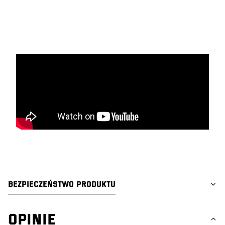
TAGI:
swag detailing, auto detailing, car detailing, car valeting, youtube
detailing, detailing, płyn do szyb, czysta szyba, czyszczenie szyb, szyba
przejrzysta, tansparenta szyba, bez smug, odłuszczenie szyby, żel do
szyb, płyn do szyb żelowy, najlpeszy płyn do szyb, dobry płyn do szyb,
swag płyn do szyb
BEZPIECZEŃSTWO PRODUKTU
OPINIE