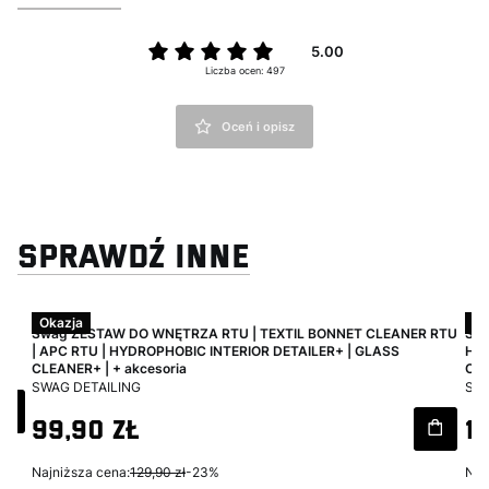
5.00
Liczba ocen: 497
Oceń i opisz
SPRAWDŹ INNE
Okazja
Ok
 +
Swag ZESTAW DO WNĘTRZA RTU | TEXTIL BONNET CLEANER RTU
Swa
| APC RTU | HYDROPHOBIC INTERIOR DETAILER+ | GLASS
HYD
CLEANER+ | + akcesoria
CLE
PRODUCENT
PR
SWAG DETAILING
SWA
Cena promocyjna
Ce
99,90 zł
1
Najniższa cena:
129,90 zł
-23%
Naj