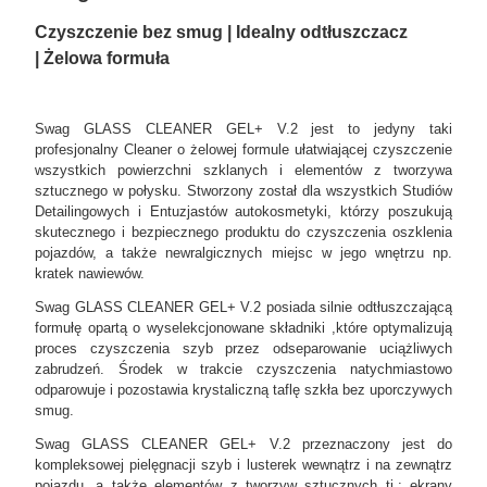
Czys
zczenie bez smug | Idealny odtłuszczacz
| Żelowa formuła
Swag GLASS CLEANER GEL+ V.2
jest to jedyny taki
profesjonalny Cleaner o żelowej formule ułatwiającej czyszczenie
wszystkich powierzchni szklanych i elementów z tworzywa
sztucznego w połysku. Stworzony został dla wszystkich Studiów
Detailingowych i Entuzjastów autokosmetyki, którzy poszukują
skutecznego i bezpiecznego produktu do czyszczenia oszklenia
pojazdów, a także newralgicznych miejsc w jego wnętrzu np.
kratek nawiewów.
Swag GLASS CLEANER GEL+ V.2 posiada silnie odtłuszczającą
formułę opartą o wyselekcjonowane składniki ,które optymalizują
proces czyszczenia szyb przez odseparowanie uciążliwych
zabrudzeń. Środek w trakcie czyszczenia natychmiastowo
odparowuje i pozostawia krystaliczną taflę szkła bez uporczywych
smug.
Swag GLASS CLEANER GEL+ V.2 przeznaczony jest do
kompleksowej pielęgnacji szyb i lusterek wewnątrz i na zewnątrz
pojazdu, a także elementów z tworzyw sztucznych tj.: ekrany