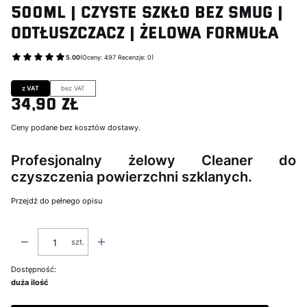
500ml | Czyste Szkło Bez Smug |
Odtłuszczacz | Żelowa Formuła
5.00
(Oceny: 497 Recenzje: 0)
Przejdź do sekcji Opinie
z VAT
bez VAT
34,90 zł
Cena
Ceny podane bez kosztów dostawy.
Profesjonalny żelowy Cleaner do
czyszczenia powierzchni szklanych.
Przejdź do pełnego opisu
szt.
Dostępność:
duża ilość