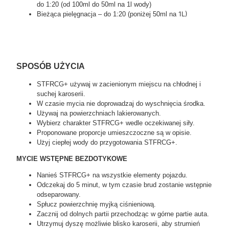
do 1:20 (od 100ml do 50ml na 1l wody)
1L)
Bieżąca pielęgnacja – do 1:20 (poniżej 50ml na
SPOSÓB UŻYCIA
STFRCG+ używaj w zacienionym miejscu na chłodnej i
suchej karoserii.
W czasie mycia nie doprowadzaj do wyschnięcia środka.
Używaj na powierzchniach lakierowanych.
Wybierz charakter STFRCG+ wedle oczekiwanej siły.
Proponowane proporcje umieszczoczne są w opisie.
Użyj ciepłej wody do przygotowania STFRCG+.
MYCIE WSTĘPNE BEZDOTYKOWE
Nanieś STFRCG+ na wszystkie elementy pojazdu.
Odczekaj do 5 minut, w tym czasie brud zostanie wstępnie
odseparowany.
Spłucz powierzchnię myjką ciśnieniową.
Zacznij od dolnych partii przechodząc w górne partie auta.
Utrzymuj dyszę możliwie blisko karoserii, aby strumień