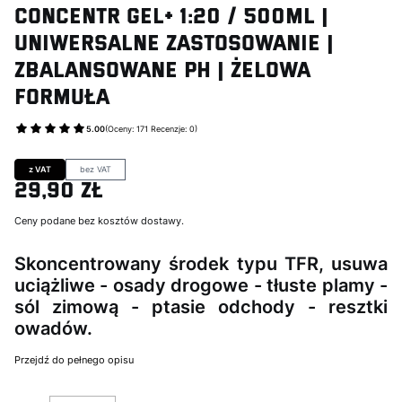
CONCENTR GEL+ 1:20 / 500ml |
Uniwersalne Zastosowanie |
Zbalansowane pH | Żelowa
Formuła
5.00
(Oceny: 171 Recenzje: 0)
Przejdź do sekcji Opinie
z VAT
bez VAT
29,90 zł
Cena
Ceny podane bez kosztów dostawy.
Skoncentrowany środek typu TFR, usuwa
uciążliwe - osady drogowe - tłuste plamy -
sól zimową - ptasie odchody - resztki
owadów.
Przejdź do pełnego opisu