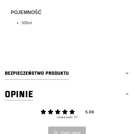
POJEMNOŚĆ
500ml
tagi:car valeting, youtube detailing, detailing, car detailing,
swag detailing, auto detailing
BEZPIECZEŃSTWO PRODUKTU
OPINIE
5.00
Liczba ocen: 171
Oceń i opisz