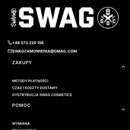
+48 573 220 158
SWAGZAMOWIENIA@GMAIL.COM
Linki w stopce
ZAKUPY
METODY PŁATNOŚCI
CZAS I KOSZTY DOSTAWY
DYSTRYBUCJA SWAG COSMETICS
POMOC
WYMIANA