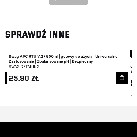
SPRAWDŹ INNE
Ok
ów |
Swag APC RTU V.2 / 500ml | gotowy do użycia | Uniwersalne
Swa
Zastosowanie | Zbalansowane pH | Bezpieczny
| A
PRODUCENT
SWAG DETAILING
CLE
PR
SWA
Cena
25,90 zł
Ce
9
Naj