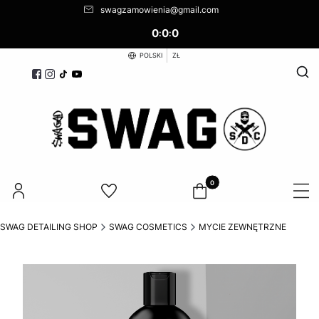
swagzamowienia@gmail.com
0
0
0
:
:
POLSKI
ZŁ
Otwó
Produkty w koszyku: 0. Zoba
SWAG DETAILING SHOP
SWAG COSMETICS
MYCIE ZEWNĘTRZNE