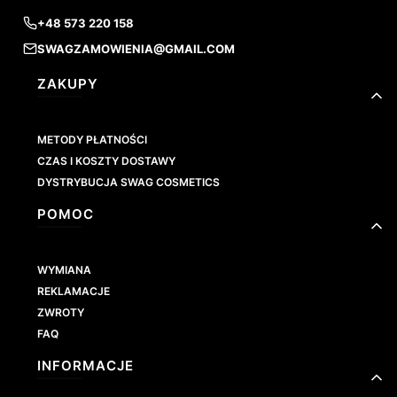
+48 573 220 158
SWAGZAMOWIENIA@GMAIL.COM
Linki w stopce
ZAKUPY
METODY PŁATNOŚCI
CZAS I KOSZTY DOSTAWY
DYSTRYBUCJA SWAG COSMETICS
POMOC
WYMIANA
REKLAMACJE
ZWROTY
FAQ
INFORMACJE