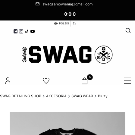
swagzamowienia@gmail.com
0
0
0
:
:
POLSKI
ZŁ
Otwó
Produkty w koszyku: 0. Zoba
SWAG DETAILING SHOP
AKCESORIA
SWAG WEAR
Bluzy