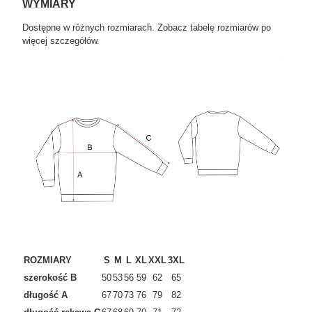
WYMIARY
Dostępne w różnych rozmiarach. Zobacz tabelę rozmiarów po
więcej szczegółów.
ROZMIARY
S
M
L
XL
XXL
3XL
szerokość B
50
53
56
59
62
65
długość A
67
70
73
76
79
82