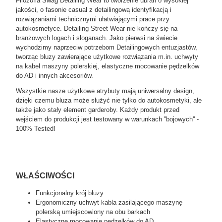
Filozofia Swag Detailing Wear to tworzenie ubrań o wysokiej
jakości, o fasonie casual z detailingową identyfikacją i
rozwiązaniami technicznymi ułatwiającymi prace przy
autokosmetyce. Detailing Street Wear nie kończy się na
branżowych logach i sloganach. Jako pierwsi na świecie
wychodzimy naprzeciw potrzebom Detailingowych entuzjastów,
tworząc bluzy zawierające użytkowe rozwiązania m.in. uchwyty
na kabel maszyny polerskiej, elastyczne mocowanie pędzelków
do AD i innych akcesoriów.
Wszystkie nasze użytkowe atrybuty mają uniwersalny design,
dzięki czemu bluza może służyć nie tylko do autokosmetyki, ale
także jako stały element garderoby. Każdy produkt przed
wejściem do produkcji jest testowany w warunkach ''bojowych'' -
100% Tested!
WŁAŚCIWOŚCI
Funkcjonalny krój bluzy
Ergonomiczny uchwyt kabla zasilającego maszynę
polerską umiejscowiony na obu barkach
Elastyczne mocowanie pędzelków do AD