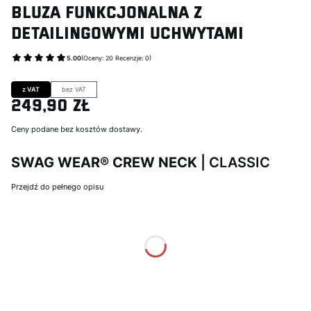
Bluza funkcjonalna z
detailingowymi uchwytami
5.00
(Oceny: 20 Recenzje: 0)
Przejdź do sekcji Opinie
z VAT
bez VAT
249,90 zł
Cena
Ceny podane bez kosztów dostawy.
SWAG WEAR® CREW NECK
| CLASSIC
Przejdź do pełnego opisu
Wybierz wariant produktu:
Poszczególne warianty mogą różnić się ceną
*
Rozmiar
Wybierz