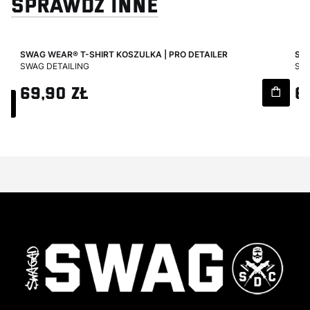
SPRAWDŹ INNE
cz
SWAG WEAR® T-SHIRT KOSZULKA | PRO DETAILER
SWA
PRODUCENT
PR
SWAG DETAILING
SWA
Cena
Ce
69,90 zł
6