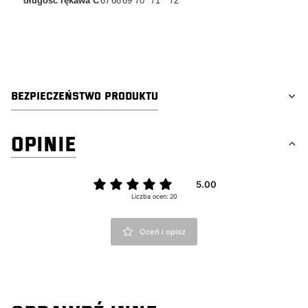
długość rękawa C
67
68
69
70
71
72
tagi:detailing, car valeting, auto detailing, swag detailing, youtube
detailing, car detailing
BEZPIECZEŃSTWO PRODUKTU
OPINIE
5.00
Liczba ocen: 20
Oceń i opisz