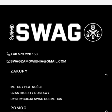
+48 573 220 158
SWAGZAMOWIENIA@GMAIL.COM
Linki w stopce
ZAKUPY
METODY PŁATNOŚCI
CZAS I KOSZTY DOSTAWY
DYSTRYBUCJA SWAG COSMETICS
POMOC