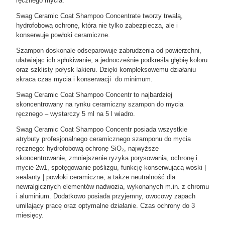
ręcznego mycia.
Swag Ceramic Coat Shampoo Concentrate tworzy trwałą,
hydrofobową ochronę, która nie tylko zabezpiecza, ale i
konserwuje powłoki ceramiczne.
Szampon doskonale odseparowuje zabrudzenia od powierzchni,
ułatwiając ich spłukiwanie, a jednocześnie podkreśla głębię koloru
oraz szklisty połysk lakieru. Dzięki kompleksowemu działaniu
skraca czas mycia i konserwacji do minimum.
Swag Ceramic Coat Shampoo Concentr to najbardziej
skoncentrowany na rynku ceramiczny szampon do mycia
ręcznego – wystarczy 5 ml na 5 l wiadro.
Swag Ceramic Coat Shampoo Concentr posiada wszystkie
atrybuty profesjonalnego ceramicznego szamponu do mycia
ręcznego: hydrofobową ochronę SiO₂, najwyższe
skoncentrowanie, zmniejszenie ryzyka porysowania, ochronę i
mycie 2w1, spotęgowanie poślizgu, funkcję konserwującą woski |
sealanty | powłoki ceramiczne, a także neutralność dla
newralgicznych elementów nadwozia, wykonanych m.in. z chromu
i aluminium. Dodatkowo posiada przyjemny, owocowy zapach
umilający pracę oraz optymalne działanie. Czas ochrony do 3
miesięcy.