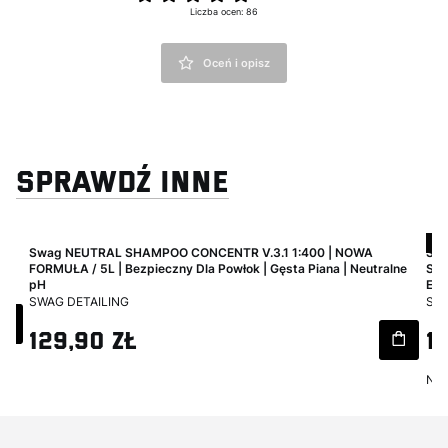
Liczba ocen: 86
Oceń i opisz
SPRAWDŹ INNE
Ok
 |
Swag NEUTRAL SHAMPOO CONCENTR V.3.1 1:400 | NOWA
Swa
FORMUŁA / 5L | Bezpieczny Dla Powłok | Gęsta Piana | Neutralne
SHA
pH
EXT
PRODUCENT
PR
SWAG DETAILING
SWA
Cena
Ce
129,90 zł
1
Naj