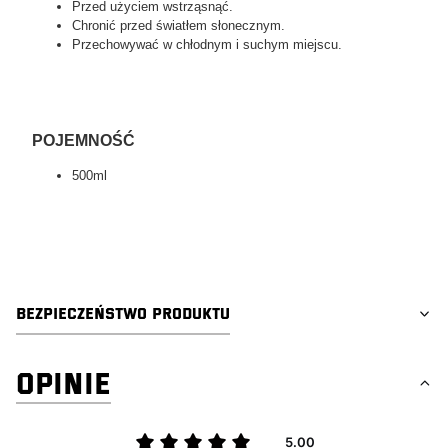
Przed użyciem wstrząsnąć.
Chronić przed światłem słonecznym.
Przechowywać w chłodnym i suchym miejscu.
POJEMNOŚĆ
500ml
tagi:
swag detailing, car detailing, auto detailing, car valeting, youtube
detailing, detailing
BEZPIECZEŃSTWO PRODUKTU
OPINIE
5.00