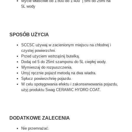
Mycie właściwe od 1:800 do 1:400 | 5ml do 25ml na
5L wody
SPOSÓB UŻYCIA
SCCSC używaj w zacienionym miejscu na chłodnej i
czystej powierzchni.
Przed użyciem wstrząśnij butelką.
Dodaj od 5 do 25ml szamponu do 5L ciepłej wody.
Wymieszaj do rozpuszczenia.
Umyj ręcznie pojazd metodą na dwa wiadra.
Spłucz powierzchnię pojazdu.
W celu spotęgowania efektu i zakonserwowania pojazdu,
użyj produktu Swag CERAMIC HYDRO COAT.
DODATKOWE ZALECENIA
Nie przemrażać.