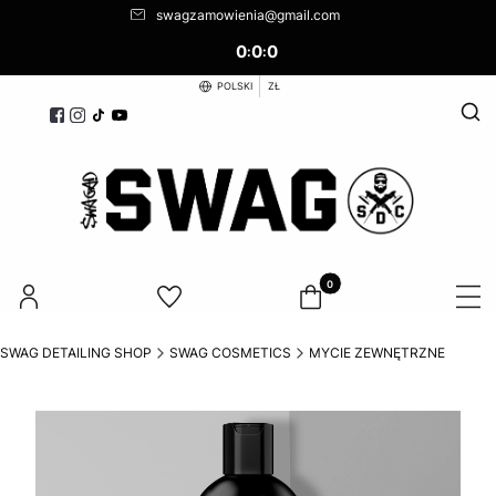
swagzamowienia@gmail.com
0
0
0
:
:
POLSKI
ZŁ
Otwó
Produkty w koszyku: 0. Zoba
SWAG DETAILING SHOP
SWAG COSMETICS
MYCIE ZEWNĘTRZNE