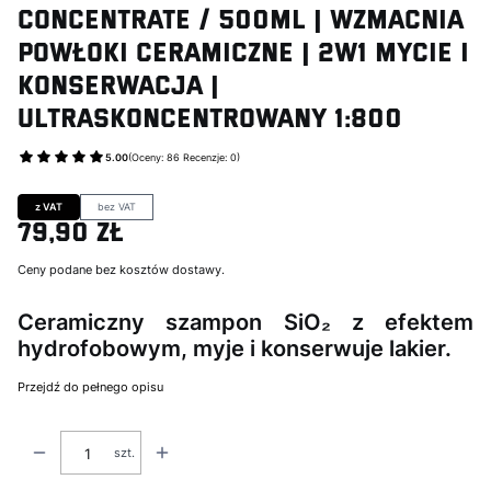
CONCENTRATE / 500ml | Wzmacnia
Powłoki Ceramiczne | 2w1 Mycie i
Konserwacja |
Ultraskoncentrowany 1:800
5.00
(Oceny: 86 Recenzje: 0)
Przejdź do sekcji Opinie
z VAT
bez VAT
79,90 zł
Cena
Ceny podane bez kosztów dostawy.
Ceramiczny szampon SiO
₂
z efektem
hydrofobowym, myje i konserwuje lakier.
Przejdź do pełnego opisu
szt.