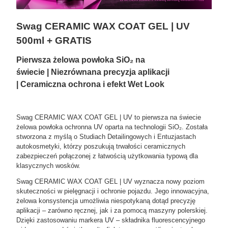
Swag CERAMIC WAX COAT GEL | UV
500ml + GRATIS
Pierwsza żelowa powłoka SiO
₂
na
świecie
| Niezrównana precyzja aplikacji
| Ceramiczna ochrona i efekt Wet Look
Swag CERAMIC WAX COAT GEL | UV to pierwsza na świecie
żelowa powłoka ochronna UV oparta na technologii SiO₂. Została
stworzona z myślą o Studiach Detailingowych i Entuzjastach
autokosmetyki, którzy poszukują trwałości ceramicznych
zabezpieczeń połączonej z łatwością użytkowania typową dla
klasycznych wosków.
Swag CERAMIC WAX COAT GEL | UV wyznacza nowy poziom
skuteczności w pielęgnacji i ochronie pojazdu. Jego innowacyjna,
żelowa konsystencja umożliwia niespotykaną dotąd precyzję
aplikacji – zarówno ręcznej, jak i za pomocą maszyny polerskiej.
Dzięki zastosowaniu markera UV – składnika fluorescencyjnego