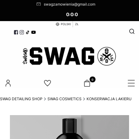
swagzamowienia@gmail.com
0
0
0
:
:
POLSKI
ZŁ
Otwó
Produkty w koszyku: 0. Zoba
SWAG DETAILING SHOP
SWAG COSMETICS
KONSERWACJA LAKIERU