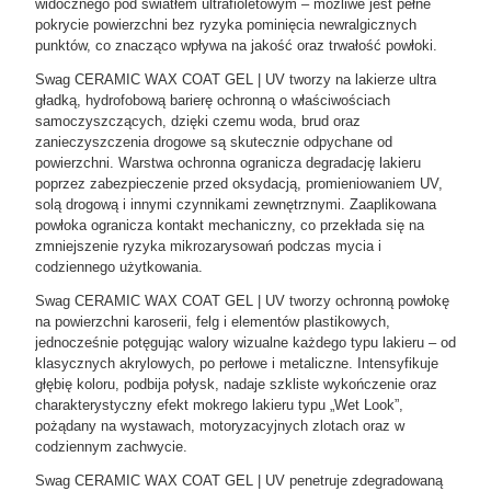
widocznego pod światłem ultrafioletowym – możliwe jest pełne
pokrycie powierzchni bez ryzyka pominięcia newralgicznych
punktów, co znacząco wpływa na jakość oraz trwałość powłoki.
Swag CERAMIC WAX COAT GEL | UV tworzy na lakierze ultra
gładką, hydrofobową barierę ochronną o właściwościach
samoczyszczących, dzięki czemu woda, brud oraz
zanieczyszczenia drogowe są skutecznie odpychane od
powierzchni. Warstwa ochronna ogranicza degradację lakieru
poprzez zabezpieczenie przed oksydacją, promieniowaniem UV,
solą drogową i innymi czynnikami zewnętrznymi. Zaaplikowana
powłoka ogranicza kontakt mechaniczny, co przekłada się na
zmniejszenie ryzyka mikrozarysowań podczas mycia i
codziennego użytkowania.
Swag CERAMIC WAX COAT GEL | UV tworzy ochronną powłokę
na powierzchni karoserii, felg i elementów plastikowych,
jednocześnie potęgując walory wizualne każdego typu lakieru – od
klasycznych akrylowych, po perłowe i metaliczne. Intensyfikuje
głębię koloru, podbija połysk, nadaje szkliste wykończenie oraz
charakterystyczny efekt mokrego lakieru typu „Wet Look”,
pożądany na wystawach, motoryzacyjnych zlotach oraz w
codziennym zachwycie.
Swag CERAMIC WAX COAT GEL | UV penetruje zdegradowaną