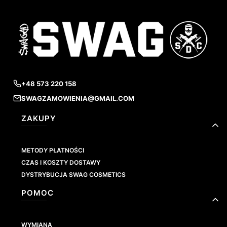
+48 573 220 158
SWAGZAMOWIENIA@GMAIL.COM
Linki w stopce
ZAKUPY
METODY PŁATNOŚCI
CZAS I KOSZTY DOSTAWY
DYSTRYBUCJA SWAG COSMETICS
POMOC
WYMIANA