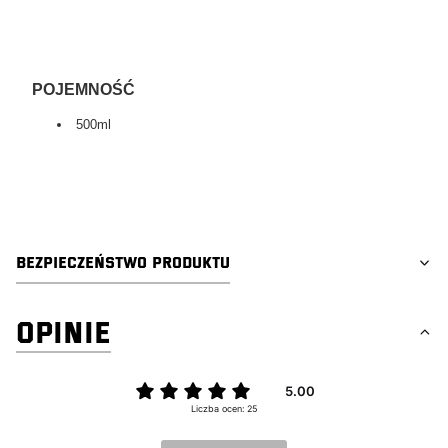
POJEMNOŚĆ
500ml
tagi: detailing, car valeting, auto detailing, swag detailing, youtube
detailing, car detailing
BEZPIECZEŃSTWO PRODUKTU
OPINIE
5.00
Liczba ocen: 25