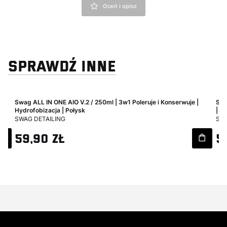
Oceń i opisz
SPRAWDŹ INNE
|
Swag ALL IN ONE AIO V.2 / 250ml | 3w1 Poleruje i Konserwuje |
Swa
Hydrofobizacja | Połysk
| F
PRODUCENT
PR
SWAG DETAILING
SWA
Cena
Ce
59,90 zł
5