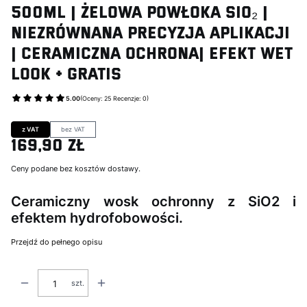
500ml | Żelowa Powłoka SiO₂ |
Niezrównana Precyzja Aplikacji
| Ceramiczna Ochrona| Efekt Wet
Look + GRATIS
5.00
(Oceny: 25 Recenzje: 0)
Przejdź do sekcji Opinie
z VAT
bez VAT
169,90 zł
Cena
Ceny podane bez kosztów dostawy.
Ceramiczny wosk ochronny z SiO2 i
efektem hydrofobowości.
Przejdź do pełnego opisu
szt.