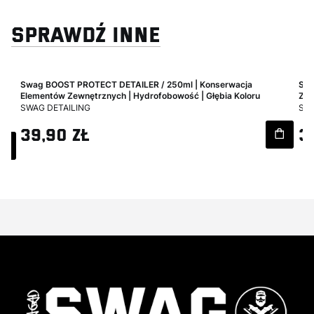
SPRAWDŹ INNE
Swag BOOST PROTECT DETAILER / 250ml | Konserwacja
Swa
Elementów Zewnętrznych | Hydrofobowość | Głębia Koloru
Zab
PRODUCENT
PR
SWAG DETAILING
SWA
Cena
Ce
39,90 zł
3