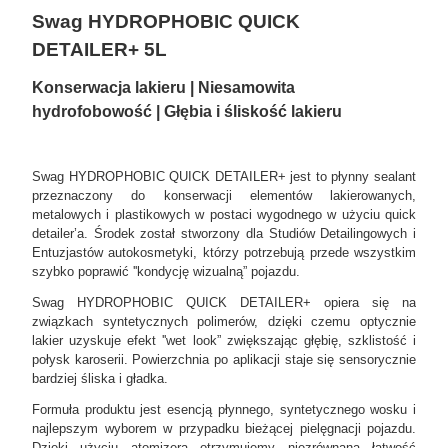
Swag HYDROPHOBIC QUICK
DETAILER+ 5L
Konserwacja lakieru | Niesamowita
hydrofobowość | Głębia i śliskość lakieru
Swag HYDROPHOBIC QUICK DETAILER+ jest to płynny sealant
przeznaczony do konserwacji elementów lakierowanych,
metalowych i plastikowych w postaci wygodnego w użyciu quick
detailer’a. Środek został stworzony dla Studiów Detailingowych i
Entuzjastów autokosmetyki, którzy potrzebują przede wszystkim
szybko poprawić ''kondycję wizualną” pojazdu.
Swag HYDROPHOBIC QUICK DETAILER+ opiera się na
związkach syntetycznych polimerów, dzięki czemu optycznie
lakier uzyskuje efekt ''wet look” zwiększając głębię, szklistość i
połysk karoserii. Powierzchnia po aplikacji staje się sensorycznie
bardziej śliska i gładka.
Formuła produktu jest esencją płynnego, syntetycznego wosku i
najlepszym wyborem w przypadku bieżącej pielęgnacji pojazdu.
Dzięki użyciu atomizera otrzymujemy niezrównaną łatwość