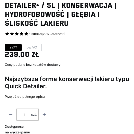
DETAILER+ / 5L | Konserwacja |
Hydrofobowość | Głębia i
Śliskość Lakieru
5.00
(Oceny: 35 Recenzje: 0)
Przejdź do sekcji Opinie
z VAT
bez VAT
239,00 zł
Cena
Ceny podane bez kosztów dostawy.
Najszybsza forma konserwacji lakieru typu
Quick Detailer.
Przejdź do pełnego opisu
szt.
Dostępność:
na wyczerpaniu