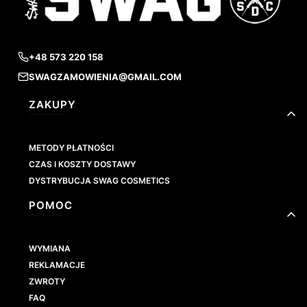
+48 573 220 158
SWAGZAMOWIENIA@GMAIL.COM
Linki w stopce
ZAKUPY
METODY PŁATNOŚCI
CZAS I KOSZTY DOSTAWY
DYSTRYBUCJA SWAG COSMETICS
POMOC
WYMIANA
REKLAMACJE
ZWROTY
FAQ