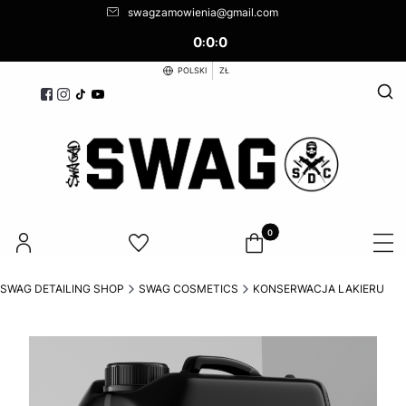
swagzamowienia@gmail.com
0
0
0
:
:
POLSKI
ZŁ
Otwó
Produkty w koszyku: 0. Zoba
SWAG DETAILING SHOP
SWAG COSMETICS
KONSERWACJA LAKIERU