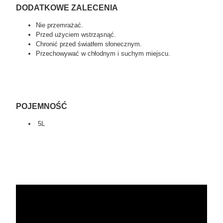
DODATKOWE ZALECENIA
Nie przemrażać.
Przed użyciem wstrząsnąć.
Chronić przed światłem słonecznym.
Przechowywać w chłodnym i suchym miejscu.
POJEMNOŚĆ
5L
tagi:swag detailing, auto detailing, car detailing, car
valeting, qucidetailer detailing, detailing